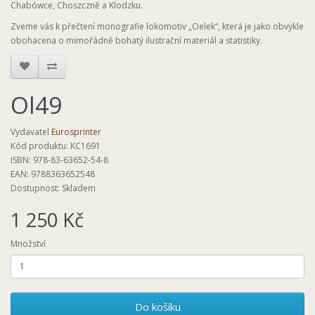
Chabówce, Choszczně a Klodzku.
Zveme vás k přečtení monografie lokomotiv „Oelek“, která je jako obvykle
obohacena o mimořádně bohatý ilustrační materiál a statistiky.
Ol49
Vydavatel
Eurosprinter
Kód produktu: KC1691
ISBN: 978-83-63652-54-8
EAN: 9788363652548
Dostupnost: Skladem
1 250 Kč
Množství
Do košíku