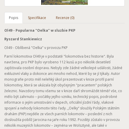
Popis
Specifikace
Recenze (0)
Ol49 - Popularna "Oelka" w sluzbie PKP
Ryszard Stankiewicz
Ol49 - Oblíbená "Oelka" v provozu PKP
Parní lokomotiva Ol49 je v podstatě "lokomotiva bez historie". Byla
navržena, pro PKP bylo vyrobeno 112 kusů a po několik desetiletí
zajišťovala osobní dopravu. Nebyly zde žádné velkolepé události, žádné
exkluzivní vlaky a dokonce ani mnoho nehod, které by se jí týkaly. Autor
monografie proto měl nelehký úkol prezentovat v knize profil parní
lokomotivy, která se ukázala být obyčejným "pracantem" polských
železnic. Navzdory tomu všemu se v knize daří shromáždit téměř vše, co
mělo být zahrnuto – počátky jejího vzniku, technický popis, podrobné
informace o jejím umisťování v depech, oficiální jízdní řády, vlakové
spojení a nehody lokomotiv této řady. „Oelky“ sloužily Polským státním
drahám (PKP) nejdéle ze všech parních lokomotiv – poslední z nich
dosloužila poblíž Jarocina na jaře roku 1992. Později zůstalo v provozu
několik muzejních lokomotiv – zejména ve Wolsztyně, ale také v