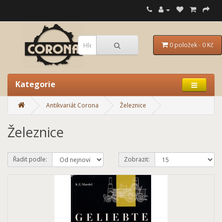
0 položek - 0 Kč
Kategorie
Antikvariát Corona
Železnice
Železnice
Řadit podle:
Zobrazit: