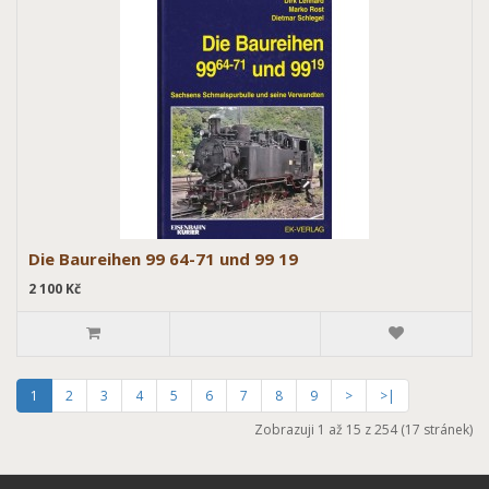
Die Baureihen 99 64-71 und 99 19
2 100 Kč
1
2
3
4
5
6
7
8
9
>
>|
Zobrazuji 1 až 15 z 254 (17 stránek)