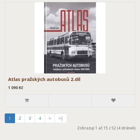
Atlas pražských autobusů 2.díl
1 090 Kč
1
2
3
4
>
>|
Zobrazuji 1 až 15 z 52 (4 stránek)